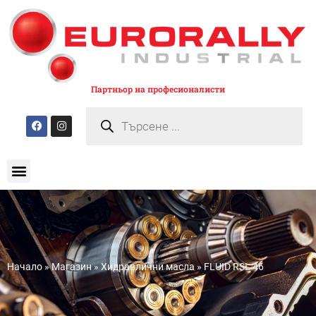
Партньор на професионалисти
Начало
»
Магазин
»
Хидравлични масла
»
FLUID RSL 46