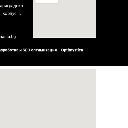
"Цариградско
 корпус 1,
masla.bg
азработка и SEO оптимизация – Optimystica