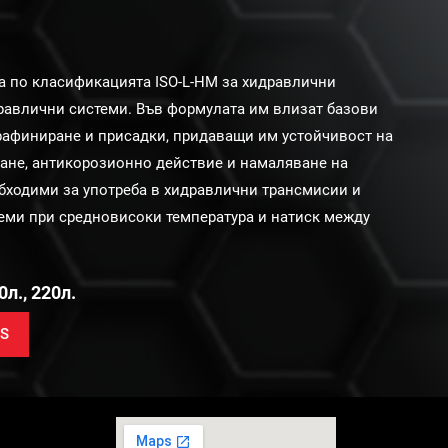
а по класификацията ISO-L-HM за хидравлични
равлични системи. Във формулата им влизат базови
 рафиниране и присадки, придаващи им устойчивост на
ане, антикорозионно действие и намаляване на
обходими за употреба в хидравлични трансмисии и
еми при средновисоки температура и натиск между
0л., 220л.
S