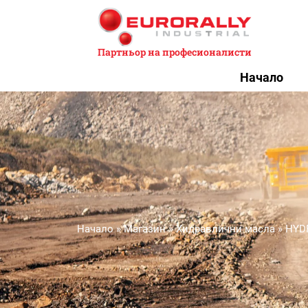
Партньор на професионалисти
Начало
Начало
»
Магазин
»
Хидравлични масла
»
HYD