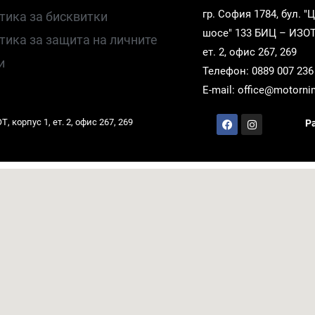
гр. София 1784, бул. 
тика за бисквитки
шосе" 133 БИЦ – ИЗОТ,
тика за защита на личните
ет. 2, офис 267, 269
и
Телефон: 0889 007 236
E-mail: office@motorni
 корпус 1, ет. 2, офис 267, 269
Р