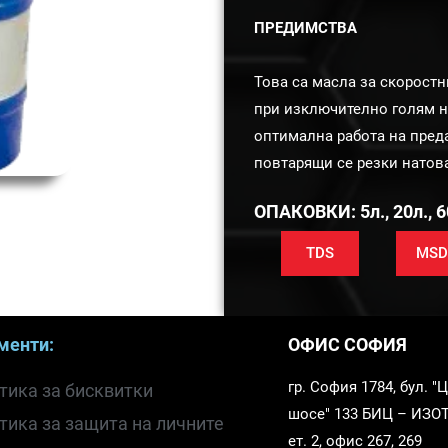
ПРЕДИМСТВА
Това са масла за скоростн
при изключително голям н
оптимална работа на пред
повтарящи се резки натов
ОПАКОВКИ: 5л., 20л., 6
TDS
MSD
менти:
ОФИС СОФИЯ
гр. София 1784, бул. 
тика за бисквитки
шосе" 133 БИЦ – ИЗОТ,
тика за защита на личните
ет. 2, офис 267, 269