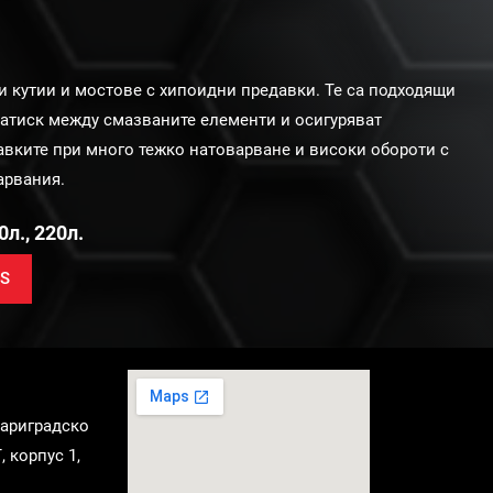
и кутии и мостове с хипоидни предавки. Те са подходящи
атиск между смазваните елементи и осигуряват
авките при много тежко натоварване и високи обороти с
арвания.
0л., 220л.
S
"Цариградско
 корпус 1,