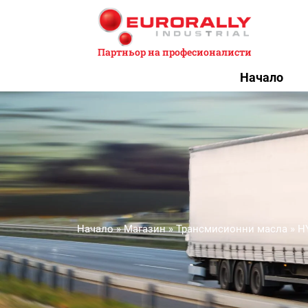
Партньор на професионалисти
Начало
Начало
»
Магазин
»
Трансмисионни масла
»
H