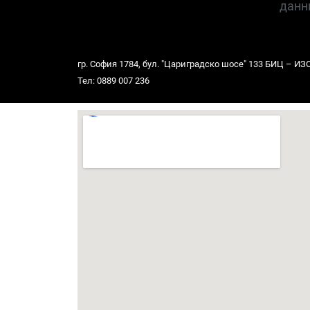
данн
гр. София 1784, бул. "Цариградско шосе" 133 БИЦ – ИЗОТ,
Тел: 0889 007 236