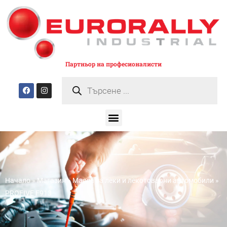
Партньор на професионалисти
Начало
»
Магазин
»
Масла за леки и лекотоварни автомобили
»
PROFIVE F913