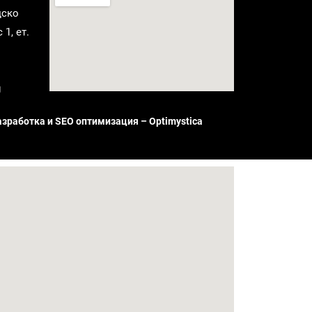
дско
1, ет.
g
азработка и SEO оптимизация – Optimystica