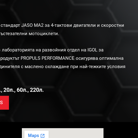
стандарт JASO MA2 за 4-тактови двигатели и скоростни
състезателни мотоциклети.
 лабораторията на развойния отдел на IGOL за
е продуктът PROPULS PERFORMANCE осигурява оптимална
единителя с маслено охлаждане при най-тежките условия
 20л., 60л., 220л.
S