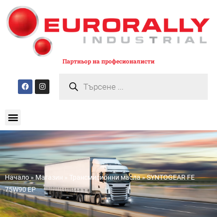
Партньор на професионалисти
Начало
»
Магазин
»
Трансмисионни масла
»
SYNTOGEAR FE
75W90 EP