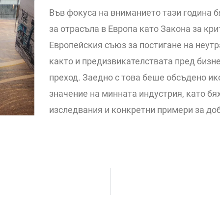
Във фокуса на вниманието тази година б
за отрасъла в Европа като Закона за кр
Европейския съюз за постигане на неутр
както и предизвикателствата пред бизн
преход. Заедно с това беше обсъдено и
значение на минната индустрия, като бя
изследвания и конкретни примери за доб