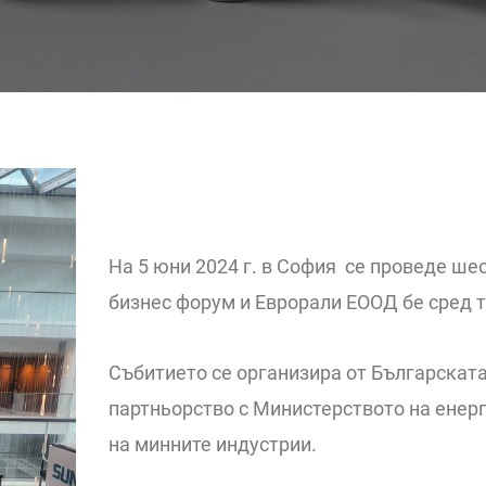
На 5 юни 2024 г. в София се проведе ше
бизнес форум и Еврорали ЕООД бе сред т
Събитието се организира от Българскат
партньорство с Министерството на енер
на минните индустрии.