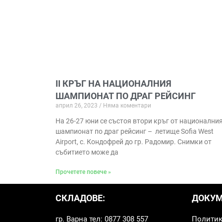
II КРЪГ НА НАЦИОНАЛНИЯ
ШАМПИОНАТ ПО ДРАГ РЕЙСИНГ
април 26, 2023
Няма коментари
На 26-27 юни се състоя втори кръг от национални
шампионат по драг рейсинг – летище Sofia West
Airport, с. Кондофрей до гр. Радомир. Снимки от
събитието може да
Прочетете повече »
СКЛАДОВЕ:
ДОКУМ
гр. Варна тел: 0877 308 557
Политик