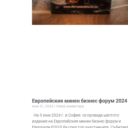
Европейския минен бизнес форум 2024
юни 21, 2024
Няма коментари
На 5 юни 2024 г. в София се проведе шестото
издание на Европейския минен бизнес форум и
Еврорали ЕООД бе сред топ участниците. Събитие