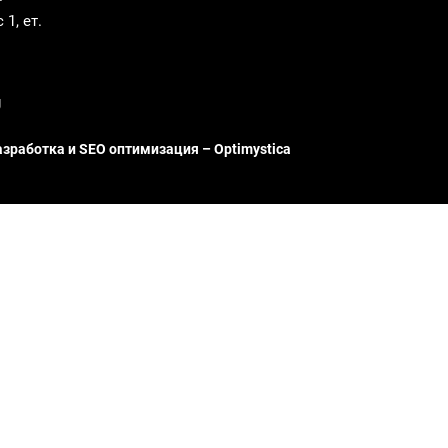
1, ет.
g
азработка и SEO оптимизация – Optimystica