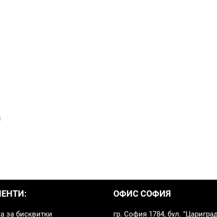
я
ЕНТИ:
ОФИС СОФИЯ
а за бисквитки
гр. София 1784, бул. "Царигра