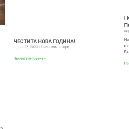
I
П
ап
На
ЧЕСТИТА НОВА ГОДИНА!
ша
април 26, 2023
Няма коментари
Бъ
Прочетете повече »
Пр
то