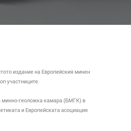
стото издание на Европейския минен
оп участниците.
а минно-геоложка камара (БМГК) в
гетиката и Европейската асоциация